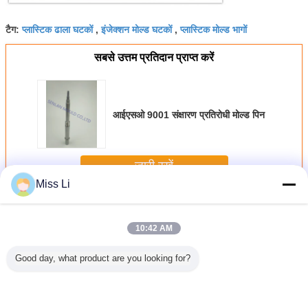
प्लास्टिक ढाला घटकों
इंजेक्शन मोल्ड घटकों
प्लास्टिक मोल्ड भागों
टैग:
,
,
सबसे उत्तम प्रतिदान प्राप्त करें
आईएसओ 9001 संक्षारण प्रतिरोधी मोल्ड पिन
जारी रखें
Miss Li
प्लास्टिक मोल्ड पार्ट्स
अधिक
10:42 AM
Good day, what product are you looking for?
कस्टम परिशुद्धता गैर
मेडिकल और कॉस्मेटिक
अनुकूलित प्लास्टिक
हिताची 
मानक मोल्ड घटक
पैकेजिंग के लिए गैर-
मोल्ड घटकों टोपी मोल्ड
प्लास्टिक मोल
मानक मोल्ड कोर
पैकेजिंग इंजेक्शन मोल्ड
सटीक इंजेक्