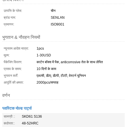
उत्पत्ति के प्लेस:
चीन
ब्रांड नाम:
SENLAN
प्रमाणन:
ISO9001
भुगतान & नौवहन नियमों
न्यूनतम आदेश मात्रा:
1pcs
मूल्य:
1-30USD
पैकेजिंग विवरण:
कार्टन बॉक्स में पैक, anticorrosive तेल के साथ लेपित
प्रसव के समय:
10 दिनों के काम
भुगतान शर्तें:
एल/सी, डी/ए, डी/पी, टी/टी, वेस्टर्न यूनियन
आपूर्ति की क्षमता:
2000pcs/सप्ताह
वर्णन
प्लास्टिक मोल्ड पार्ट्स
सामग्री ::
SKD61 S136
कठोरता::
48-52HRC