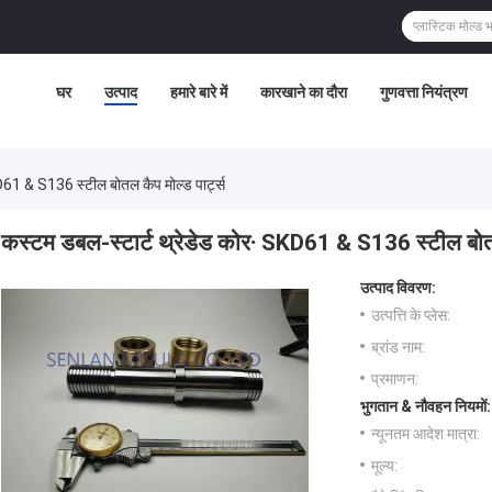
घर
उत्पाद
हमारे बारे में
कारखाने का दौरा
गुणवत्ता नियंत्रण
D61 & S136 स्टील बोतल कैप मोल्ड पार्ट्स
कस्टम डबल-स्टार्ट थ्रेडेड कोर∙ SKD61 & S136 स्टील बोतल 
उत्पाद विवरण:
उत्पत्ति के प्लेस:
ब्रांड नाम:
प्रमाणन:
भुगतान & नौवहन नियमों:
न्यूनतम आदेश मात्रा:
मूल्य: