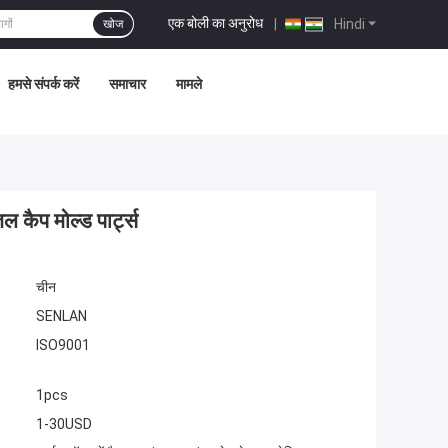
एक बोली का अनुरोध
|
Hindi
खोज
हमसे संपर्क करें
समाचार
मामले
कैप मोल्ड पार्ट्स
चीन
SENLAN
ISO9001
1pcs
1-30USD