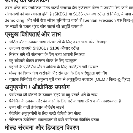
उत्पाद का अवलोकन
डबल थ्रेड कोर प्लास्टिक मोल्ड पार्ट्स फ्लास्क कैप इंजेक्शन मोल्ड में उपयोग किए जाने वाले
संरचनाओं की आवश्यकता होती है।SKD61 या S136 उपकरण स्टील से निर्मित, ये धागा क
demolding, और लंबी सेवा जीवन सुनिश्चित करते हैं।Senlan Precision एक बिल्ड-टू-
पर सख्ती से डबल थ्रेड कोर पार्ट्स की आपूर्ति करता है.
प्रमुख विशेषताएं और लाभ
जटिल बोतल ढक्कन धागा संरचनाओं के लिए डबल धागा कोर डिजाइन
उपलब्ध सामग्री:
SKD61 / S136 औजार स्टील
निरंतर धागे की संलग्नता के लिए उच्च आयामी स्थिरता
बहु खोखले बोतल ढक्कन मोल्ड के लिए उपयुक्त
पहनने के प्रतिरोध और स्थायित्व के लिए नियंत्रित गर्मी उपचार
मोल्ड की विश्वसनीय असेंबली और संचालन के लिए परिशुद्धता मशीनिंग
ग्राहक विनिर्देशों के अनुसार पूरी तरह से अनुकूलित उत्पादन (OEM / बिल्ड-टू-प्रिंट)
अनुप्रयोग / औद्योगिक उपयोग
प्लास्टिक की बोतलों के ढक्कन दोहरे या बहु-स्टार्ट धागे के साथ
पैकेजिंग के ढक्कन और बंद करने के लिए सटीक धागा संरेखण की आवश्यकता है
उच्च गति वाली इंजेक्शन मोल्डिंग लाइनें
पैकेजिंग अनुप्रयोगों के लिए मल्टी-कैविटी कैप मोल्ड
रोटेशनल डेमोल्डिंग आवश्यकताओं वाले प्लास्टिक पैकेजिंग घटक
मोल्ड संरचना और डिजाइन विवरण