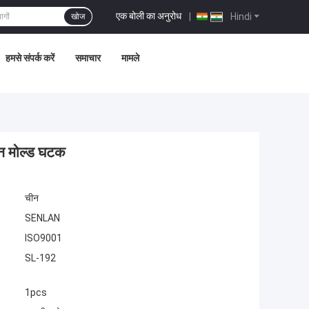
एक बोली का अनुरोध
|
Hindi
खोज
हमसे संपर्क करें
समाचार
मामले
्शन मोल्ड घटक
चीन
SENLAN
ISO9001
SL-192
1pcs