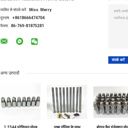
व्यक्ति से संपर्क करें:
Miss. Merry
दूरभाष:
+8618666474704
फैक्स:
86-769-81875281
अन्य उत्पादों
1.2344 प्रेसिजन मोल्ड
उच्च पॉलिश के साथ
बोतल कैप इंजेक्शन मोल