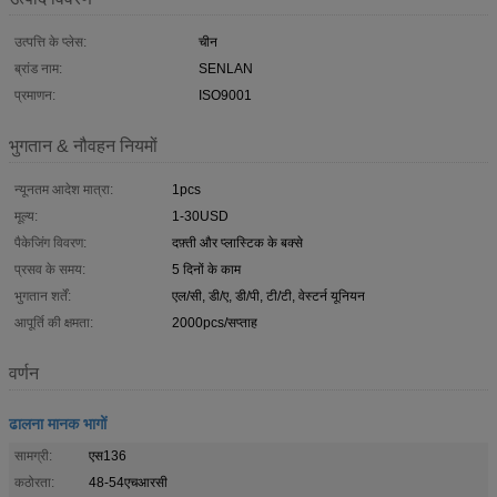
उत्पत्ति के प्लेस:
चीन
ब्रांड नाम:
SENLAN
प्रमाणन:
ISO9001
भुगतान & नौवहन नियमों
न्यूनतम आदेश मात्रा:
1pcs
मूल्य:
1-30USD
पैकेजिंग विवरण:
दफ़्ती और प्लास्टिक के बक्से
प्रसव के समय:
5 दिनों के काम
भुगतान शर्तें:
एल/सी, डी/ए, डी/पी, टी/टी, वेस्टर्न यूनियन
आपूर्ति की क्षमता:
2000pcs/सप्ताह
वर्णन
ढालना मानक भागों
सामग्री:
एस136
कठोरता:
48-54एचआरसी