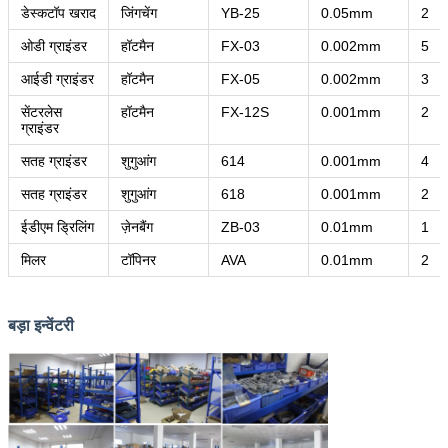
डेस्कटॉप खराद
जिंगचेंग
YB-25
0.05mm
2
ओडी ग्राइंडर
हॉटमैन
FX-03
0.002mm
5
आईडी ग्राइंडर
हॉटमैन
FX-05
0.002mm
3
सेंटरलेस
हॉटमैन
FX-12S
0.001mm
2
ग्राइंडर
सतह ग्राइंडर
शुगुआंग
614
0.001mm
4
सतह ग्राइंडर
शुगुआंग
618
0.001mm
2
ईडीएम ड्रिलिंग
ज़ेनबैंग
ZB-03
0.01mm
1
मिलर
टॉपिनर
AVA
0.01mm
2
बड़ा इन्वेंटरी