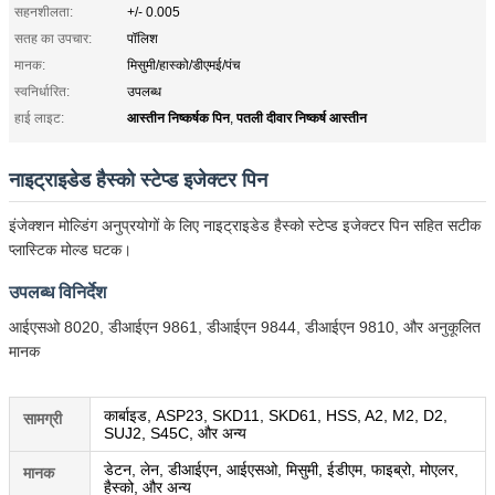
सहनशीलता:
+/- 0.005
सतह का उपचार:
पॉलिश
मानक:
मिसुमी/हास्को/डीएमई/पंच
स्वनिर्धारित:
उपलब्ध
आस्तीन निष्कर्षक पिन
पतली दीवार निष्कर्ष आस्तीन
हाई लाइट:
,
नाइट्राइडेड हैस्को स्टेप्ड इजेक्टर पिन
इंजेक्शन मोल्डिंग अनुप्रयोगों के लिए नाइट्राइडेड हैस्को स्टेप्ड इजेक्टर पिन सहित सटीक
प्लास्टिक मोल्ड घटक।
उपलब्ध विनिर्देश
आईएसओ 8020, डीआईएन 9861, डीआईएन 9844, डीआईएन 9810, और अनुकूलित
मानक
कार्बाइड, ASP23, SKD11, SKD61, HSS, A2, M2, D2,
सामग्री
SUJ2, S45C, और अन्य
डेटन, लेन, डीआईएन, आईएसओ, मिसुमी, ईडीएम, फाइब्रो, मोएलर,
मानक
हैस्को, और अन्य