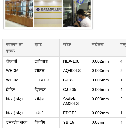
उपकरण का
ब्रांड
मॉडल
सटीकता
मात्रा
प्रस्तुत
प्रकार
सीएनसी
टाकिसावा
NEX-108
0.002mm
4
WEDM
सोडिक
AQ400LS
0.003mm
2
WEDM
CHMER
G435
0.005mm
1
ईडीएम
क्रिएटर
CJ-235
0.005mm
4
मिरर ईडीएम
सोडिक
Sodick-
0.003mm
2
AM30LS
मिरर ईडीएम
मकिमो
EDGE2
0.002mm
1
डेस्कटॉप खराद
जिंगचेंग
YB-15
0.05mm
4