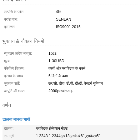
उत्पत्ति के प्लेस:
चीन
ब्रांड नाम:
SENLAN
प्रमाणन:
ISO9001:2015
भुगतान & नौवहन नियमों
न्यूनतम आदेश मात्रा:
1pcs
मूल्य:
1-30USD
पैकेजिंग विवरण:
दफ़्ती और प्लास्टिक के बक्से
प्रसव के समय:
5 दिनों के काम
भुगतान शर्तें:
एल/सी, डी/ए, डी/पी, टी/टी, वेस्टर्न यूनियन
आपूर्ति की क्षमता:
2000pcs/सप्ताह
वर्णन
ढालना मानक भागों
ढालना:
प्लास्टिक इंजेक्शन मोल्ड
सामग्री:
1.2343.1.2344,एच13,एसकेडी61,एसकेएच51