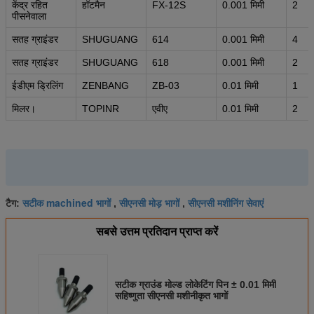
केंद्र रहित
हॉटमैन
FX-12S
0.001 मिमी
2
पीसनेवाला
सतह ग्राइंडर
SHUGUANG
614
0.001 मिमी
4
सतह ग्राइंडर
SHUGUANG
618
0.001 मिमी
2
ईडीएम ड्रिलिंग
ZENBANG
ZB-03
0.01 मिमी
1
मिलर।
TOPINR
एवीए
0.01 मिमी
2
सटीक machined भागों
सीएनसी मोड़ भागों
सीएनसी मशीनिंग सेवाएं
टैग:
,
,
सबसे उत्तम प्रतिदान प्राप्त करें
सटीक ग्राउंड मोल्ड लोकेटिंग पिन ± 0.01 मिमी
सहिष्णुता सीएनसी मशीनीकृत भागों