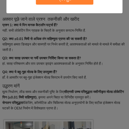
मल्टी-कैविटी मोल्ड संरेखण घटक
कस्टम सीएनसी मशीनीकृत मोल्ड स्पेयर पार्ट्स
अक्सर पूछे जाने वाले प्रश्न ️ तकनीकी और खरीद
प्रश्न 1: क्या ये पिन मानक कैटलॉग पार्ट्स हैं?
नहीं. सभी लोकेटिंग पिन ग्राहक के चित्रों के अनुसार कस्टम-निर्मित हैं.
Q2: क्या ±0.01 मिमी से अधिक तंग सहिष्णुता प्राप्त की जा सकती है?
सहिष्णुता क्षमता डिजाइन और सामग्री पर निर्भर करती है; आवश्यकताओं को मामले से मामले में समीक्षा की
जाती है।
Q3: क्या सतह उपचार या गर्मी उपचार निर्दिष्ट किया जा सकता है?
हां. सतह परिष्करण और ताप उपचार ड्राइंग आवश्यकताओं के अनुसार निर्मित होते हैं।
Q4: क्या ये बहु-गुहा मोल्ड के लिए उपयुक्त हैं?
हाँ. वे आमतौर पर बहु-गुहा इंजेक्शन मोल्ड सिस्टम में उपयोग किए जाते हैं.
उद्धरण मांगें
मूल्य निर्धारण, लीड समय और तकनीकी पुष्टि के लिए
सीएनसी उच्च परिशुद्धता मशीनीकृत मोल्ड लोकेटिंग
पिन (±0.01 मिमी सहिष्णुता)
, कृपया अपने चित्र या विनिर्देश प्रस्तुत करें।
सेनलन परिशुद्धता
पैकेजिंग, कॉस्मेटिक और चिकित्सा मोल्ड अनुप्रयोगों के लिए सटीक इंजेक्शन मोल्ड
घटकों के OEM निर्माण में विशेषज्ञता प्राप्त है।