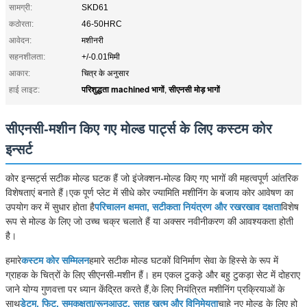
सामग्री:
SKD61
कठोरता:
46-50HRC
आवेदन:
मशीनरी
सहनशीलता:
+/-0.01मिमी
आकार:
चित्र के अनुसार
परिशुद्धता machined भागों
सीएनसी मोड़ भागों
हाई लाइट:
,
सीएनसी-मशीन किए गए मोल्ड पार्ट्स के लिए कस्टम कोर
इन्सर्ट
कोर इन्सर्ट्स सटीक मोल्ड घटक हैं जो इंजेक्शन-मोल्ड किए गए भागों की महत्वपूर्ण आंतरिक
विशेषताएं बनाते हैं।एक पूर्ण प्लेट में सीधे कोर ज्यामिति मशीनिंग के बजाय कोर आवेषण का
उपयोग कर में सुधार होता है
परिचालन क्षमता, सटीकता नियंत्रण और रखरखाव दक्षता
विशेष
रूप से मोल्ड के लिए जो उच्च चक्र चलाते हैं या अक्सर नवीनीकरण की आवश्यकता होती
है।
हमारे
कस्टम कोर सम्मिलन
हमारे सटीक मोल्ड घटकों विनिर्माण सेवा के हिस्से के रूप में
ग्राहक के चित्रों के लिए सीएनसी-मशीन हैं। हम एकल टुकड़े और बहु टुकड़ा सेट में दोहराए
जाने योग्य गुणवत्ता पर ध्यान केंद्रित करते हैं,के लिए नियंत्रित मशीनिंग प्रक्रियाओं के
साथ
डेटम, फिट, समकक्षता/रूनआउट, सतह खत्म और विनिमेयता
चाहे नए मोल्ड के लिए हो