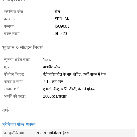
उत्पत्ति के प्लेस:
चीन
ब्रांड नाम:
SENLAN
प्रमाणन:
ISO9001
मॉडल संख्या:
SL-220
भुगतान & नौवहन नियमों
न्यूनतम आदेश मात्रा:
1pcs
मूल्य:
बातचीत योग्य
पैकेजिंग विवरण:
एंटीकोर्सिव तेल के साथ लेपित, दफ़्ती बॉक्स में पैक
प्रसव के समय:
7-15 कार्य दिन
भुगतान शर्तें:
एल/सी, डी/ए, डी/पी, टी/टी, वेस्टर्न यूनियन
आपूर्ति की क्षमता:
2000pcs/सप्ताह
वर्णन
प्रेसिजन मोल्ड अवयव
कलपुर्जों के नाम:
सीएनसी मशीनीकृत हिस्से