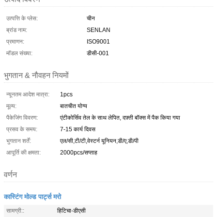
उत्पत्ति के प्लेस:
चीन
ब्रांड नाम:
SENLAN
प्रमाणन:
ISO9001
मॉडल संख्या:
डीसी-001
भुगतान & नौवहन नियमों
न्यूनतम आदेश मात्रा:
1pcs
मूल्य:
बातचीत योग्य
पैकेजिंग विवरण:
एंटीकोर्सिव तेल के साथ लेपित, दफ़्ती बॉक्स में पैक किया गया
प्रसव के समय:
7-15 कार्य दिवस
भुगतान शर्तें:
एल/सी,टी/टी,वेस्टर्न यूनियन,डी/ए,डी/पी
आपूर्ति की क्षमता:
2000pcs/सप्ताह
वर्णन
कास्टिंग मोल्ड पार्ट्स मरो
सामग्री::
हिटिचा-डीएसी