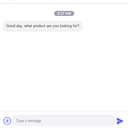
अब प्रश्न
डाई कास्टिंग मोल्ड्स के लिए H13 स्टील राउंड हेड इजेक्टर पिन,
2:17 AM
±0.01mm टॉलरेंस और हॉट-वर्क टूल स्टील के साथ
अब प्रश्न
Good day, what product are you looking for?
1 / 7
भाषा बदलें
Hindi
होम
|
हमारे बारे में
|
हमसे संपर्क करें
|
साइटमैप
|
Privacy Policy
डेस्कटॉप देखें
Copyright © 2018 - 2026 Senlan Precision Parts Co.,Ltd..
All rights reserved.
चैट
एक बोली का अनुरोध