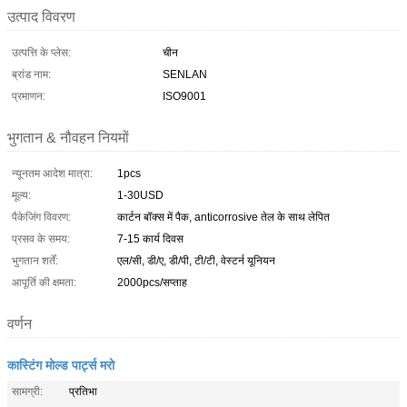
उत्पाद विवरण
उत्पत्ति के प्लेस:
चीन
ब्रांड नाम:
SENLAN
प्रमाणन:
ISO9001
भुगतान & नौवहन नियमों
न्यूनतम आदेश मात्रा:
1pcs
मूल्य:
1-30USD
पैकेजिंग विवरण:
कार्टन बॉक्स में पैक, anticorrosive तेल के साथ लेपित
प्रसव के समय:
7-15 कार्य दिवस
भुगतान शर्तें:
एल/सी, डी/ए, डी/पी, टी/टी, वेस्टर्न यूनियन
आपूर्ति की क्षमता:
2000pcs/सप्ताह
वर्णन
कास्टिंग मोल्ड पार्ट्स मरो
सामग्री:
प्रतिभा