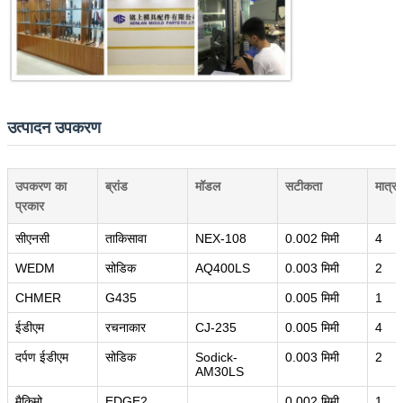
उत्पादन उपकरण
उपकरण का
ब्रांड
मॉडल
सटीकता
मात्रा
प्रकार
प्रस्तुत
सीएनसी
ताकिसावा
NEX-108
0.002 मिमी
4
WEDM
सोडिक
AQ400LS
0.003 मिमी
2
CHMER
G435
0.005 मिमी
1
ईडीएम
रचनाकार
CJ-235
0.005 मिमी
4
दर्पण ईडीएम
सोडिक
Sodick-
0.003 मिमी
2
AM30LS
मैकिमो
EDGE2
0.002 मिमी
1