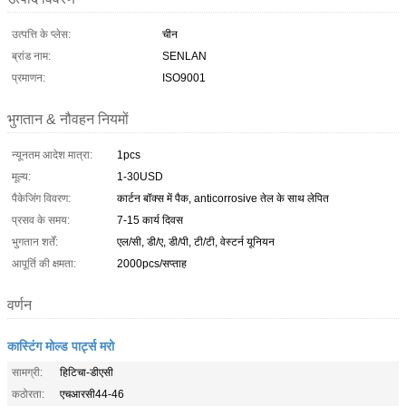
उत्पत्ति के प्लेस:
चीन
ब्रांड नाम:
SENLAN
प्रमाणन:
ISO9001
भुगतान & नौवहन नियमों
न्यूनतम आदेश मात्रा:
1pcs
मूल्य:
1-30USD
पैकेजिंग विवरण:
कार्टन बॉक्स में पैक, anticorrosive तेल के साथ लेपित
प्रसव के समय:
7-15 कार्य दिवस
भुगतान शर्तें:
एल/सी, डी/ए, डी/पी, टी/टी, वेस्टर्न यूनियन
आपूर्ति की क्षमता:
2000pcs/सप्ताह
वर्णन
कास्टिंग मोल्ड पार्ट्स मरो
सामग्री:
हिटिचा-डीएसी
कठोरता:
एचआरसी44-46