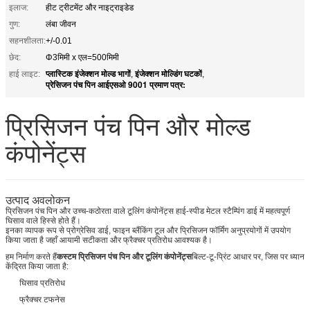
इलाज:
हीट ट्रीटमेंट और नाइट्राइडेड
गुण:
लंबा जीवन
सहनशीलता:
+/-0.01
छेद:
Φ3मिमी x एल=500मिमी
प्लास्टिक इंजेक्शन मोल्ड भागों
इंजेक्शन मोल्डिंग घटकों
हाई लाइट:
,
,
प्रेसिजन पंच पिन आईएसओ 9001 प्रमाण पत्र:
प्रिसिजन पंच पिन और मोल्ड
कंपोनेंट्स
उत्पाद अवलोकन
प्रिसिजन पंच पिन और उच्च-कठोरता वाले टूलिंग कंपोनेंट्स हाई-स्पीड मेटल स्टैम्पिंग डाई में महत्वपूर्ण
घिसाव वाले हिस्से होते हैं।
इनका व्यापक रूप से प्रोग्रेसिव डाई, फाइन ब्लैंकिंग टूल और प्रिसिजन फॉर्मिंग अनुप्रयोगों में उपयोग
किया जाता है जहाँ आयामी सटीकता और फ्रैक्चर प्रतिरोध आवश्यक है।
हम निर्माण करते हैं
कस्टम प्रिसिजन पंच पिन और टूलिंग कंपोनेंट्स
बिल्ट-टू-प्रिंट आधार पर, जिस पर ध्यान
केंद्रित किया जाता है:
घिसाव प्रतिरोध
फ्रैक्चर टफनेस