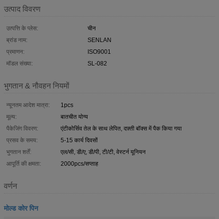
उत्पाद विवरण
उत्पत्ति के प्लेस:
चीन
ब्रांड नाम:
SENLAN
प्रमाणन:
ISO9001
मॉडल संख्या:
SL-082
भुगतान & नौवहन नियमों
न्यूनतम आदेश मात्रा:
1pcs
मूल्य:
बातचीत योग्य
पैकेजिंग विवरण:
एंटीकोर्सिव तेल के साथ लेपित, दफ़्ती बॉक्स में पैक किया गया
प्रसव के समय:
5-15 कार्य दिवसों
भुगतान शर्तें:
एल/सी, डी/ए, डी/पी, टी/टी, वेस्टर्न यूनियन
आपूर्ति की क्षमता:
2000pcs/सप्ताह
वर्णन
मोल्ड कोर पिन