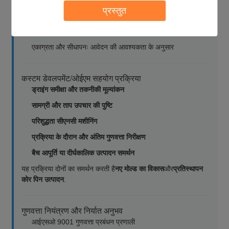
विशिष्ट क्षमताः
प्रस्तुत
व्यास सहिष्णुताः चित्र के अनुसार (±0.01 मिमी प्राप्त किया जा सकता
है)
एकाग्रता और सीधापनः आवेदन की आवश्यकता के अनुसार
कस्टम डेवलपमेंट/ओईएम सहयोग प्रक्रिया
ड्राइंग समीक्षा और तकनीकी मूल्यांकन
सामग्री और ताप उपचार की पुष्टि
परिशुद्धता सीएनसी मशीनिंग
प्रक्रिया के दौरान और अंतिम गुणवत्ता निरीक्षण
बैच आपूर्ति या दीर्घकालिक उत्पादन समर्थन
यह प्रक्रिया दोनों का समर्थन करती है
नए मोल्ड का विकास
और
प्रतिस्थापन
कोर पिन उत्पादन
.
गुणवत्ता नियंत्रण और निर्यात अनुभव
आईएसओ 9001 गुणवत्ता प्रबंधन प्रणाली